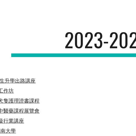
ip to main content
Skip to navigat
202
3
-20
SE學生升學出路講座
試工作坊
寵物犬隻護理證書課程
浸大中醫藥課程展覽會
中二級行業講座
觀嶺南大學