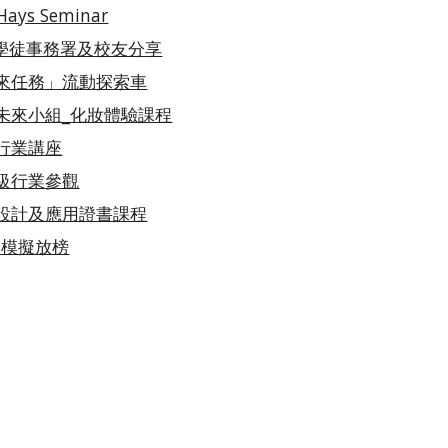
Hays Seminar
VTC學徒事務署及校友分享
「未來任務」流動探索車
創出未來小組_化妝體驗課程
謢理行業講座
中四級行業參觀
花藝設計及應用證書課程
五級模擬放榜